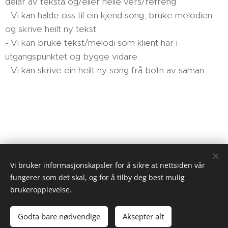
delar av teksta og/eller heile vers/refreng.
- Vi kan halde oss til ein kjend song, bruke melodien
og skrive heilt ny tekst.
- Vi kan bruke tekst/melodi som klient har i
utgangspunktet og bygge vidare.
- Vi kan skrive ein heilt ny song frå botn av saman.
Vi bruker informasjonskapsler for å sikre at nettsiden vår
fungerer som det skal, og for å tilby deg best mulig
brukeropplevelse.
Denne hjemmesiden ble komponert av Kari Irene Olstad,
Gudbrandsdal Musikkterapi
Godta bare nødvendige
Aksepter alt
Drevet av
Webnode
Informasjonskapsler