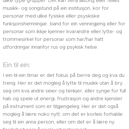
ulike type grupper. Det kan vera allsong eller felles
musikk- og songstund på ein institusjon, kor for
personar med ulike fysiske eller psyskiske
funksjonshemningar, band for ein vennegjeng eller for
personar som ikkje kjenner kvarandre eller lytte- og
trommesirkel for personar som har/har hatt
utfordringar innanfor rus og psykisk helse.
Ein til ein:
I ein-til-ein timar er det fokus på berre deg og kva du
treng. Her er det mogleg å lytte til musikk utan å bry
seg om kva andre seier og tenkjer, eller synge for full
hals og spele ut energi, frustrasjon og andre kjensler
på instrument som er tilgjengeleg. Her er det også
mogleg å lære noko nytt, om det er korleis forhalde
seg til ein anna person, eller om det er å lære ny