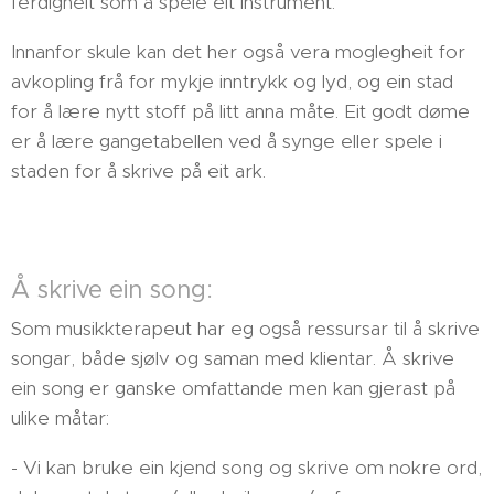
ferdigheit som å spele eit instrument.
Innanfor skule kan det her også vera moglegheit for
avkopling frå for mykje inntrykk og lyd, og ein stad
for å lære nytt stoff på litt anna måte. Eit godt døme
er å lære gangetabellen ved å synge eller spele i
staden for å skrive på eit ark.
Å skrive ein song:
Som musikkterapeut har eg også ressursar til å skrive
songar, både sjølv og saman med klientar. Å skrive
ein song er ganske omfattande men kan gjerast på
ulike måtar:
- Vi kan bruke ein kjend song og skrive om nokre ord,